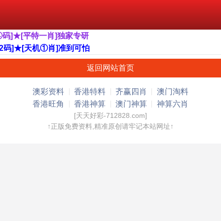
④码]★[平特一肖]独家专研
12码]★[天机①肖]准到可怕
返回网站首页
澳彩资料
香港特料
齐赢四肖
澳门淘料
香港旺角
香港神算
澳门神算
神算六肖
[天天好彩-712828.com]
↑正版免费资料,精准原创请牢记本站网址↑