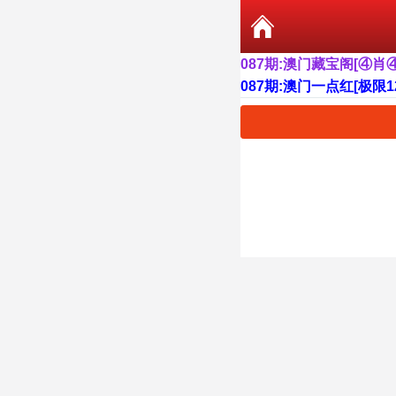
087期:澳门藏宝阁[④肖
087期:澳门一点红[极限