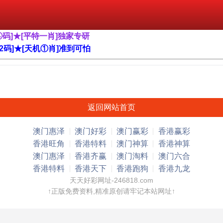
④码]★[平特一肖]独家专研
12码]★[天机①肖]准到可怕
返回网站首页
澳门惠泽
澳门好彩
澳门赢彩
香港赢彩
香港旺角
香港特料
澳门神算
香港神算
澳门惠泽
香港齐赢
澳门淘料
澳门六合
香港特料
香港天下
香港跑狗
香港九龙
天天好彩网址-246818.com
↑正版免费资料,精准原创请牢记本站网址↑