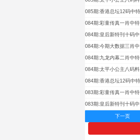
085期:香港总坛12码中
084期:彩童传真一肖中特
084期:皇后新特刊十码中
084期:今期大数据三肖中
084期:九龙内幕二肖中特
084期:太平小公主八码料
084期:香港总坛12码中
083期:彩童传真一肖中特
083期:皇后新特刊十码中
下一页