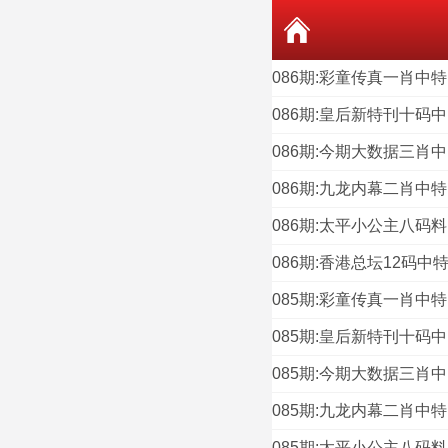
086期:彩童传真一肖中特
086期:皇后新特刊十码中
086期:今期大数据三肖中
086期:九龙内幕二肖中特
086期:太平小公主八码料
086期:香港总坛12码中
085期:彩童传真一肖中特
085期:皇后新特刊十码中
085期:今期大数据三肖中
085期:九龙内幕二肖中特
085期:太平小公主八码料