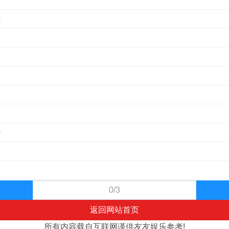
特
特
0/3
返回网站首页
所有内容载自互联网谨供友友娱乐参考!