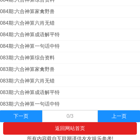
084期:六合神算家禽野兽
084期:六合神算六肖无错
084期:六合神算成语解平特
084期:六合神算一句话中特
083期:六合神算综合资料
083期:六合神算家禽野兽
083期:六合神算六肖无错
083期:六合神算成语解平特
083期:六合神算一句话中特
下一页
0/3
上一页
返回网站首页
所有内容载自互联网谨供友友娱乐参考!