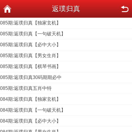
返璞归真
085期:返璞归真【独家玄机】
085期:返璞归真【一句破天机】
085期:返璞归真【必中大小】
085期:返璞归真【男女生肖】
085期:返璞归真【棋琴书画】
085期:返璞归真30码期期必中
085期:返璞归真五肖中特
084期:返璞归真【独家玄机】
084期:返璞归真【一句破天机】
084期:返璞归真【必中大小】
084期:返璞归真【男女生肖】