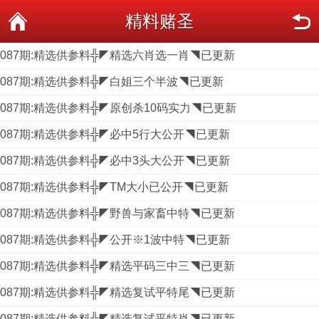
精料赌圣
087期:精选供参料╬◤精选六肖选一肖◥已更新
087期:精选供参料╬◤白姐三个半波◥已更新
087期:精选供参料╬◤原创杀10码实力◥已更新
087期:精选供参料╬◤必中5行大公开◥已更新
087期:精选供参料╬◤必中3头大公开◥已更新
087期:精选供参料╬◤TM大小已公开◥已更新
087期:精选供参料╬◤野兽与家畜中特◥已更新
087期:精选供参料╬◤公开※1波中特◥已更新
087期:精选供参料╬◤精选平码三中三◥已更新
087期:精选供参料╬◤精选复试平特尾◥已更新
087期:精选供参料╬◤精选复试平特肖◥已更新