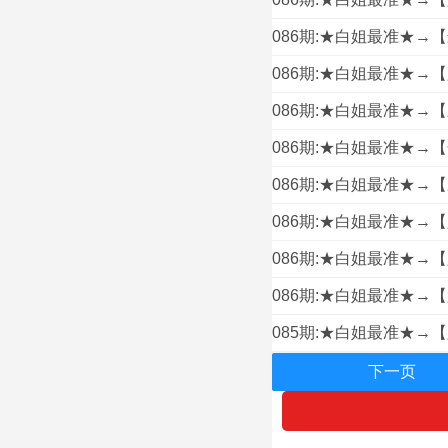
086期:★白姐最准★→
086期:★白姐最准★→
086期:★白姐最准★→
086期:★白姐最准★→
086期:★白姐最准★→
086期:★白姐最准★→
086期:★白姐最准★→
086期:★白姐最准★→
085期:★白姐最准★→
下一页