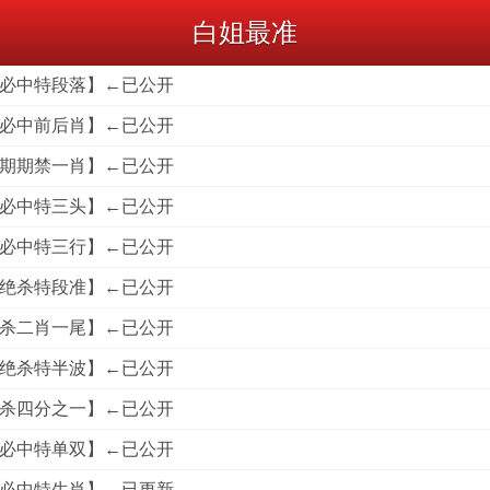
白姐最准
【必中特段落】←已公开
【必中前后肖】←已公开
【期期禁一肖】←已公开
【必中特三头】←已公开
【必中特三行】←已公开
【绝杀特段准】←已公开
【杀二肖一尾】←已公开
【绝杀特半波】←已公开
【杀四分之一】←已公开
【必中特单双】←已公开
【必中特生肖】←已更新