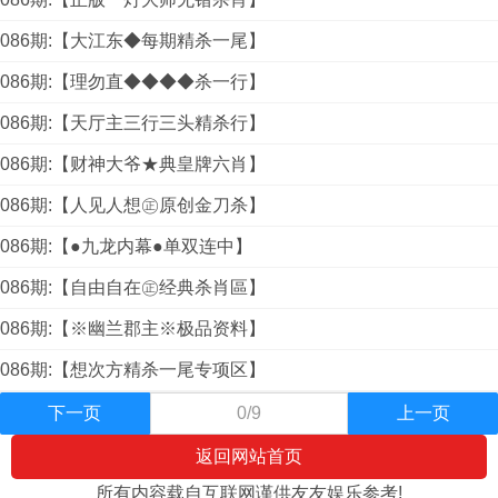
086期:【大江东◆每期精杀一尾】
086期:【理勿直◆◆◆◆杀一行】
086期:【天厅主三行三头精杀行】
086期:【财神大爷★典皇牌六肖】
086期:【人见人想㊣原创金刀杀】
086期:【●九龙内幕●单双连中】
086期:【自由自在㊣经典杀肖區】
086期:【※幽兰郡主※极品资料】
086期:【想次方精杀一尾专项区】
下一页
0/9
上一页
返回网站首页
所有内容载自互联网谨供友友娱乐参考!