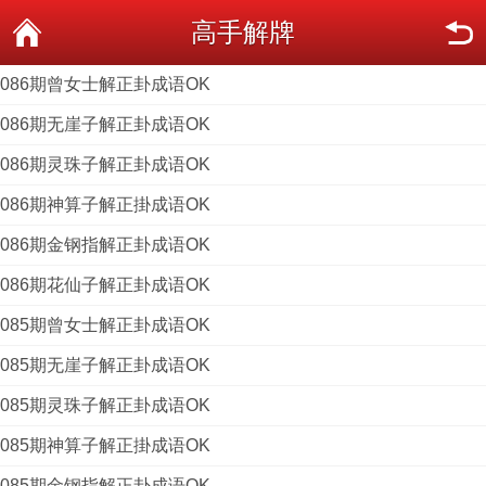
高手解牌
086期曾女士解正卦成语OK
086期无崖子解正卦成语OK
086期灵珠子解正卦成语OK
086期神算子解正掛成语OK
086期金钢指解正卦成语OK
086期花仙子解正卦成语OK
085期曾女士解正卦成语OK
085期无崖子解正卦成语OK
085期灵珠子解正卦成语OK
085期神算子解正掛成语OK
085期金钢指解正卦成语OK