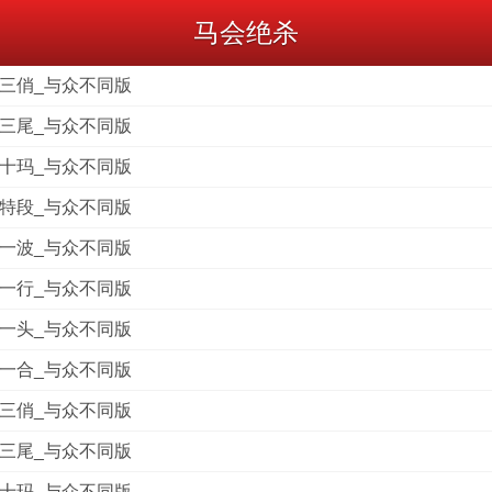
马会绝杀
杀三俏_与众不同版
杀三尾_与众不同版
杀十玛_与众不同版
杀特段_与众不同版
杀一波_与众不同版
杀一行_与众不同版
杀一头_与众不同版
杀一合_与众不同版
杀三俏_与众不同版
杀三尾_与众不同版
杀十玛_与众不同版