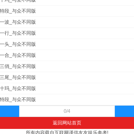
杀特段_与众不同版
杀一波_与众不同版
杀一行_与众不同版
杀一头_与众不同版
杀一合_与众不同版
杀三俏_与众不同版
杀三尾_与众不同版
杀十玛_与众不同版
杀特段_与众不同版
0/4
返回网站首页
所有内容载自互联网谨供友友娱乐参考!