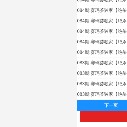
084期:赛玛荟独家【绝
084期:赛玛荟独家【绝
084期:赛玛荟独家【绝
084期:赛玛荟独家【绝
084期:赛玛荟独家【绝
083期:赛玛荟独家【绝
083期:赛玛荟独家【绝
083期:赛玛荟独家【绝
083期:赛玛荟独家【绝
下一页