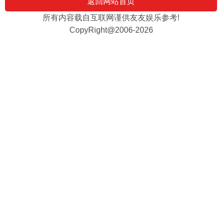
返回网站首页
所有内容载自互联网谨供友友娱乐参考!
CopyRight@2006-2026