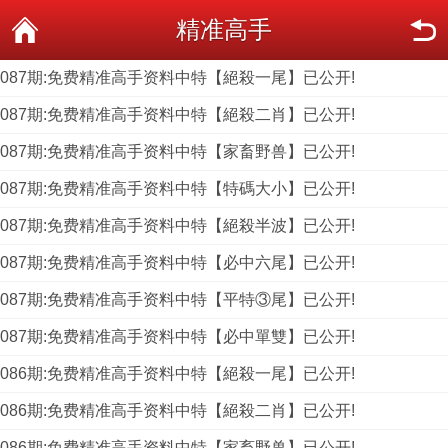
精准高手
087期:免费精准高手资料中特【絕殺一尾】已公开!
087期:免费精准高手资料中特【絕殺二肖】已公开!
087期:免费精准高手资料中特【家畜野兽】已公开!
087期:免费精准高手资料中特【特碼大小】已公开!
087期:免费精准高手资料中特【絕殺半波】已公开!
087期:免费精准高手资料中特【必中六尾】已公开!
087期:免费精准高手资料中特【平特③尾】已公开!
087期:免费精准高手资料中特【必中單雙】已公开!
086期:免费精准高手资料中特【絕殺一尾】已公开!
086期:免费精准高手资料中特【絕殺二肖】已公开!
086期:免费精准高手资料中特【家畜野兽】已公开!