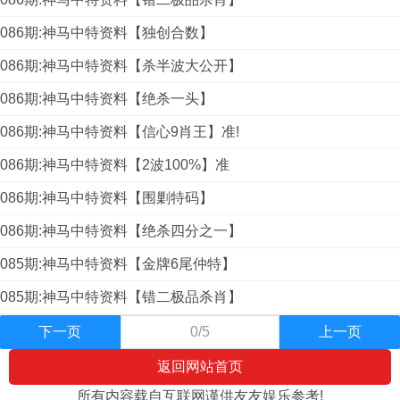
086期:神马中特资料【独创合数】
086期:神马中特资料【杀半波大公开】
086期:神马中特资料【绝杀一头】
086期:神马中特资料【信心9肖王】准!
086期:神马中特资料【2波100%】准
086期:神马中特资料【围剿特码】
086期:神马中特资料【绝杀四分之一】
085期:神马中特资料【金牌6尾仲特】
085期:神马中特资料【错二极品杀肖】
下一页
0/5
上一页
返回网站首页
所有内容载自互联网谨供友友娱乐参考!