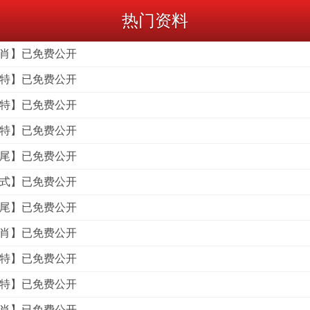
热门资料
两肖】已免费公开
中特】已免费公开
中特】已免费公开
中特】已免费公开
四尾】已免费公开
复式】已免费公开
一尾】已免费公开
四肖】已免费公开
中特】已免费公开
中特】已免费公开
两肖】已免费公开