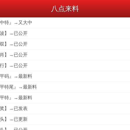
八点来料
肖中特』→又大中
一波】→已公开
单双】→已公开
三肖】→已公开
三行】→已公开
赢平码』→最新料
赢平特尾』→最新料
赢平特』→最新料
中奖】→已发表
三头】→已更新
一头】→已公开