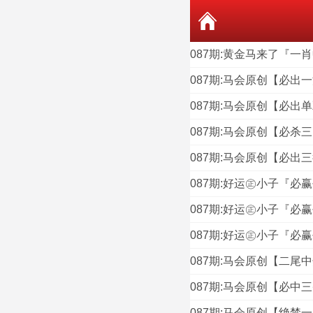
087期:黄金马来了『一
087期:马会原创【必出
087期:马会原创【必出
087期:马会原创【必杀
087期:马会原创【必出
087期:好运㊣小子『必
087期:好运㊣小子『必
087期:好运㊣小子『必
087期:马会原创【二尾
087期:马会原创【必中
087期:马会原创【绝禁