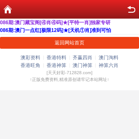
086期:澳门藏宝阁[④肖④码]★[平特一肖]独家专研
086期:澳门一点红[极限12码]★[天机①肖]准到可怕
返回网站首页
澳彩资料
香港特料
齐赢四肖
澳门淘料
香港旺角
香港神算
澳门神算
神算六肖
[天天好彩-712828.com]
↑正版免费资料,精准原创请牢记本站网址↑