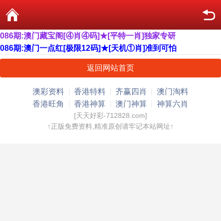
086期:澳门藏宝阁[④肖④码]★[平特一肖]独家专研
086期:澳门一点红[极限12码]★[天机①肖]准到可怕
返回网站首页
澳彩资料
香港特料
齐赢四肖
澳门淘料
香港旺角
香港神算
澳门神算
神算六肖
[天天好彩-712828.com]
↑正版免费资料,精准原创请牢记本站网址↑