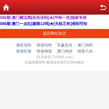
086期:澳门藏宝阁[④肖④码]★[平特一肖]独家专研
086期:澳门一点红[极限12码]★[天机①肖]准到可怕
返回网站首页
澳彩资料
香港特料
齐赢四肖
澳门淘料
香港旺角
香港神算
澳门神算
神算六肖
[天天好彩-712828.com]
↑正版免费资料,精准原创请牢记本站网址↑