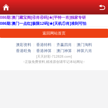
086期:澳门藏宝阁[④肖④码]★[平特一肖]独家专研
086期:澳门一点红[极限12码]★[天机①肖]准到可怕
返回网站首页
澳彩资料
香港特料
齐赢四肖
澳门淘料
香港旺角
香港神算
澳门神算
神算六肖
[天天好彩-712828.com]
↑正版免费资料,精准原创请牢记本站网址↑