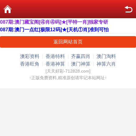
087期:澳门藏宝阁[④肖④码]★[平特一肖]独家专研
087期:澳门一点红[极限12码]★[天机①肖]准到可怕
返回网站首页
澳彩资料
香港特料
齐赢四肖
澳门淘料
香港旺角
香港神算
澳门神算
神算六肖
[天天好彩-712828.com]
↑正版免费资料,精准原创请牢记本站网址↑