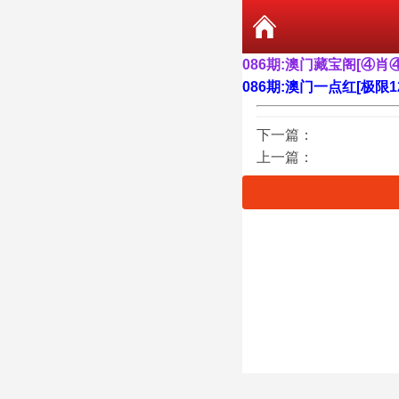
086期:澳门藏宝阁[④肖
086期:澳门一点红[极限
下一篇：
上一篇：