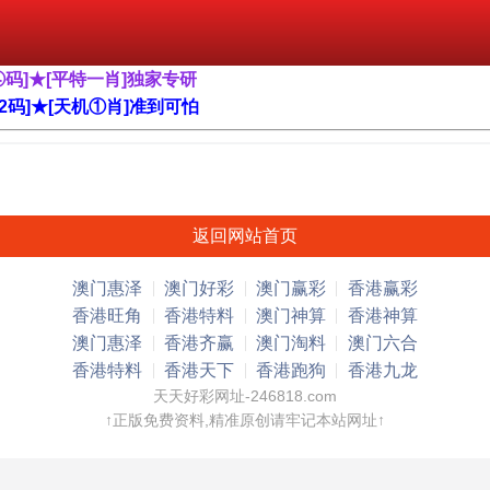
④码]★[平特一肖]独家专研
12码]★[天机①肖]准到可怕
返回网站首页
澳门惠泽
澳门好彩
澳门赢彩
香港赢彩
香港旺角
香港特料
澳门神算
香港神算
澳门惠泽
香港齐赢
澳门淘料
澳门六合
香港特料
香港天下
香港跑狗
香港九龙
天天好彩网址-246818.com
↑正版免费资料,精准原创请牢记本站网址↑