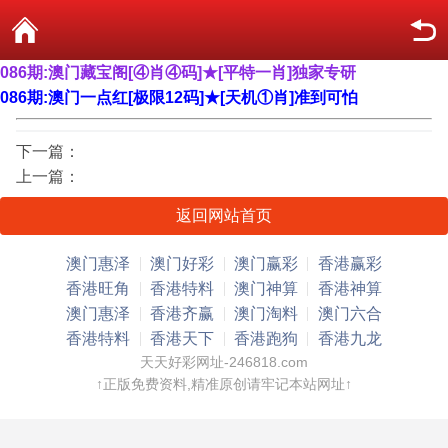
086期:澳门藏宝阁[④肖④码]★[平特一肖]独家专研
086期:澳门一点红[极限12码]★[天机①肖]准到可怕
下一篇：
上一篇：
返回网站首页
澳门惠泽
澳门好彩
澳门赢彩
香港赢彩
香港旺角
香港特料
澳门神算
香港神算
澳门惠泽
香港齐赢
澳门淘料
澳门六合
香港特料
香港天下
香港跑狗
香港九龙
天天好彩网址-246818.com
↑正版免费资料,精准原创请牢记本站网址↑