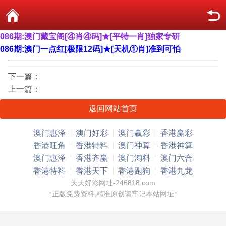
086期:澳门藏宝阁[④肖④码]★[平特一肖]独家专研
086期:澳门一点红[极限12码]★[天机①肖]准到可怕
下一篇：
上一篇：
返回网站首页
澳门惠泽
澳门好彩
澳门赢彩
香港赢彩
香港旺角
香港特料
澳门神算
香港神算
澳门惠泽
香港齐赢
澳门淘料
澳门六合
香港特料
香港天下
香港跑狗
香港九龙
天天好彩网址-246818.com
↑正版免费资料,精准原创请牢记本站网址↑