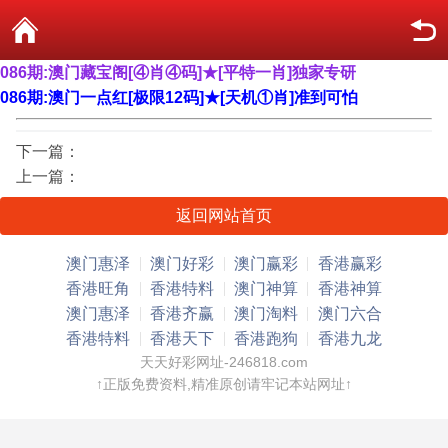
086期:澳门藏宝阁[④肖④码]★[平特一肖]独家专研
086期:澳门一点红[极限12码]★[天机①肖]准到可怕
下一篇：
上一篇：
返回网站首页
澳门惠泽
澳门好彩
澳门赢彩
香港赢彩
香港旺角
香港特料
澳门神算
香港神算
澳门惠泽
香港齐赢
澳门淘料
澳门六合
香港特料
香港天下
香港跑狗
香港九龙
天天好彩网址-246818.com
↑正版免费资料,精准原创请牢记本站网址↑