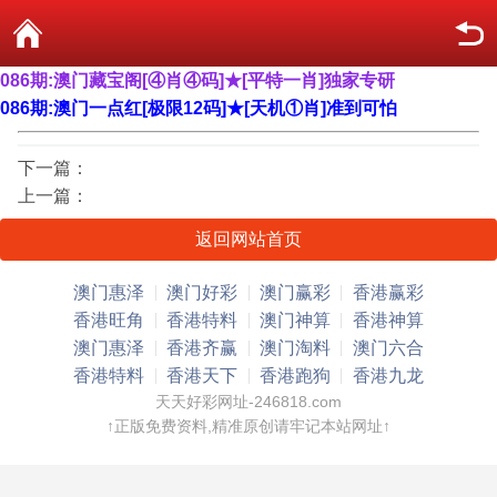
086期:澳门藏宝阁[④肖④码]★[平特一肖]独家专研
086期:澳门一点红[极限12码]★[天机①肖]准到可怕
下一篇：
上一篇：
返回网站首页
澳门惠泽
澳门好彩
澳门赢彩
香港赢彩
香港旺角
香港特料
澳门神算
香港神算
澳门惠泽
香港齐赢
澳门淘料
澳门六合
香港特料
香港天下
香港跑狗
香港九龙
天天好彩网址-246818.com
↑正版免费资料,精准原创请牢记本站网址↑