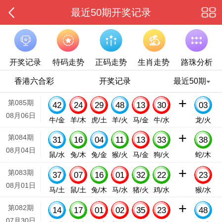
最近50期开奖记录
开奖记录
特码走势
正码走势
生肖走势
路珠分析
香港六合彩
开奖记录
最近50期
+
第085期
42
24
29
48
13
30
03
08月06日
牛/金
羊/木
虎/土
羊/火
马/金
牛/水
龙/火
+
第084期
31
16
04
11
13
33
38
08月04日
鼠/水
兔/木
兔/金
猴/火
马/金
狗/火
蛇/木
+
第083期
37
07
16
01
32
22
23
08月01日
马/土
鼠/土
兔/木
马/水
猪/火
鸡/水
猴/水
+
第082期
14
17
01
02
35
23
48
07月30日