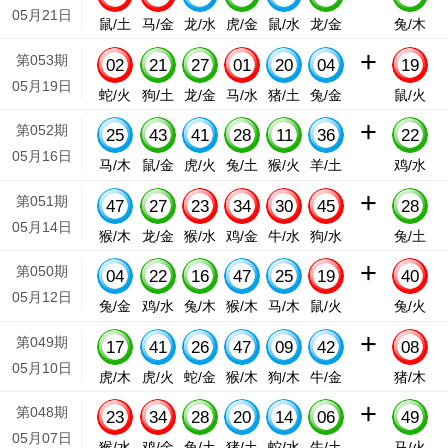
05月21日
鼠/土
马/金
龙/水
虎/金
鼠/水
龙/金
兔/木
+
第053期
02
21
27
01
20
04
19
05月19日
蛇/火
狗/土
龙/金
马/水
猪/土
兔/金
鼠/火
+
第052期
25
43
41
28
11
36
22
05月16日
马/木
鼠/金
虎/火
兔/土
猴/火
羊/土
鸡/水
+
第051期
47
27
23
34
30
45
28
05月14日
猴/木
龙/金
猴/水
鸡/金
牛/水
狗/水
兔/土
+
第050期
04
22
16
47
25
19
40
05月12日
兔/金
鸡/水
兔/木
猴/木
马/木
鼠/火
兔/火
+
第049期
17
41
26
47
09
42
08
05月10日
虎/木
虎/火
蛇/金
猴/木
狗/木
牛/金
猪/木
+
第048期
23
34
28
20
14
06
49
05月07日
猴/水
鸡/金
兔/土
猪/土
蛇/水
牛/土
马/火