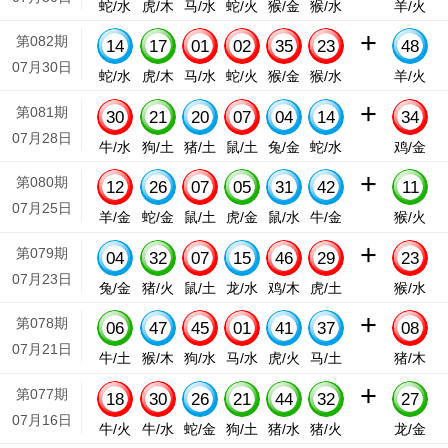
蛇/水
虎/木
马/水
蛇/火
猴/金
猴/水
羊/火
+
第082期
14
17
01
02
35
23
48
07月30日
蛇/水
虎/木
马/水
蛇/火
猴/金
猴/水
羊/火
+
第081期
30
21
20
07
04
14
34
07月28日
牛/水
狗/土
猪/土
鼠/土
兔/金
蛇/水
鸡/金
+
第080期
12
26
07
05
31
42
11
07月25日
羊/金
蛇/金
鼠/土
虎/金
鼠/水
牛/金
猴/火
+
第079期
04
32
07
15
46
29
23
07月23日
兔/金
猪/火
鼠/土
龙/水
鸡/木
虎/土
猴/水
+
第078期
06
47
45
01
41
37
08
07月21日
牛/土
猴/木
狗/水
马/水
虎/火
马/土
猪/木
+
第077期
18
30
26
21
44
32
27
07月16日
牛/火
牛/水
蛇/金
狗/土
猪/水
猪/火
龙/金