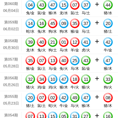
+
第060期
04
43
47
15
07
37
44
06月04日
兔/金
鼠/金
猴/木
龙/水
鼠/土
马/土
猪/水
+
第059期
14
16
45
09
35
37
20
06月02日
蛇/水
兔/木
狗/水
狗/木
猴/金
马/土
猪/土
+
第058期
39
40
21
01
12
41
42
05月30日
龙/木
兔/火
狗/土
马/水
羊/金
虎/火
牛/金
+
第057期
35
07
13
40
25
43
47
05月28日
猴/金
鼠/土
马/金
兔/火
马/木
鼠/金
猴/木
+
第056期
32
34
10
47
18
11
33
05月26日
猪/火
鸡/金
鸡/火
猴/木
牛/火
猴/火
狗/火
+
第055期
20
07
02
42
49
47
08
05月23日
猪/土
鼠/土
蛇/火
牛/金
马/火
猴/木
猪/木
+
第054期
07
13
15
05
31
27
16