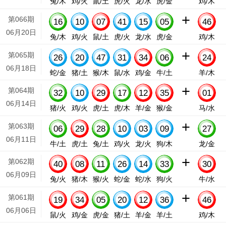
兔/木
鸡/火
鼠/土
虎/火
龙/水
虎/金
鸡/木
+
第066期
16
10
07
41
15
05
46
06月20日
兔/木
鸡/火
鼠/土
虎/火
龙/水
虎/金
鸡/木
+
第065期
26
20
47
31
34
06
24
06月18日
蛇/金
猪/土
猴/木
鼠/水
鸡/金
牛/土
羊/木
+
第064期
32
10
29
17
12
35
01
06月14日
猪/火
鸡/火
虎/土
虎/木
羊/金
猴/金
马/水
+
第063期
06
29
28
10
03
09
27
06月11日
牛/土
虎/土
兔/土
鸡/火
龙/火
狗/木
龙/金
+
第062期
40
08
11
26
14
33
30
06月09日
兔/火
猪/木
猴/火
蛇/金
蛇/水
狗/火
牛/水
+
第061期
19
34
05
20
12
36
46
06月06日
鼠/火
鸡/金
虎/金
猪/土
羊/金
羊/土
鸡/木