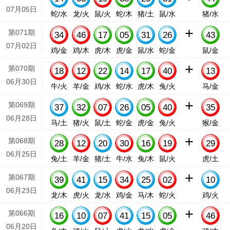
07月05日
蛇/水
龙/火
鼠/火
蛇/木
猪/土
鼠/水
猪/水
+
第071期
34
46
17
05
31
26
43
07月02日
鸡/金
鸡/木
虎/木
虎/金
鼠/水
蛇/金
鼠/金
+
第070期
18
12
22
14
17
40
13
06月30日
牛/火
羊/金
鸡/水
蛇/水
虎/木
兔/火
马/金
+
第069期
37
32
07
26
05
40
35
06月28日
马/土
猪/火
鼠/土
蛇/金
虎/金
兔/火
猴/金
+
第068期
28
12
20
30
16
19
29
06月25日
兔/土
羊/金
猪/土
牛/水
兔/木
鼠/火
虎/土
+
第067期
39
41
15
34
25
02
10
06月23日
龙/木
虎/火
龙/水
鸡/金
马/木
蛇/火
鸡/火
+
第066期
16
10
07
41
15
05
46
06月20日