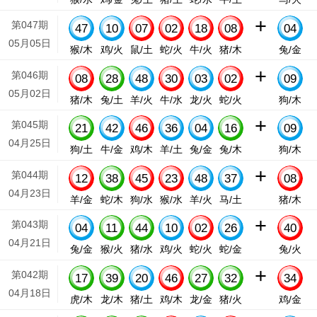
+
第047期
47
10
07
02
18
08
04
05月05日
猴/木
鸡/火
鼠/土
蛇/火
牛/火
猪/木
兔/金
+
第046期
08
28
48
30
03
02
09
05月02日
猪/木
兔/土
羊/火
牛/水
龙/火
蛇/火
狗/木
+
第045期
21
42
46
36
04
16
09
04月25日
狗/土
牛/金
鸡/木
羊/土
兔/金
兔/木
狗/木
+
第044期
12
38
45
23
48
37
08
04月23日
羊/金
蛇/木
狗/水
猴/水
羊/火
马/土
猪/木
+
第043期
04
11
44
10
02
26
40
04月21日
兔/金
猴/火
猪/水
鸡/火
蛇/火
蛇/金
兔/火
+
第042期
17
39
20
46
27
32
34
04月18日
虎/木
龙/木
猪/土
鸡/木
龙/金
猪/火
鸡/金